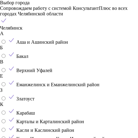
Выбор города
Сопровождаем работу с системой КонсультантПлюс во всех
городах Челябинской области
Челябинск
А
Аша и Ашинский район
Б
Бакал
В
Верхний Уфалей
Е
Еманжелинск и Еманжелинский район
З
Златоуст
К
Карабаш
Карталы и Карталинский район
Касли и Каслинский район