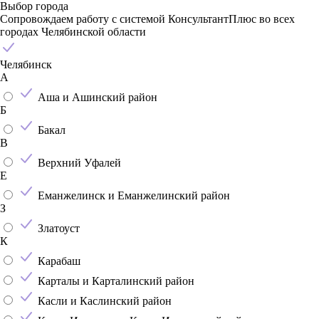
Выбор города
Сопровождаем работу с системой КонсультантПлюс во всех
городах Челябинской области
Челябинск
А
Аша и Ашинский район
Б
Бакал
В
Верхний Уфалей
Е
Еманжелинск и Еманжелинский район
З
Златоуст
К
Карабаш
Карталы и Карталинский район
Касли и Каслинский район