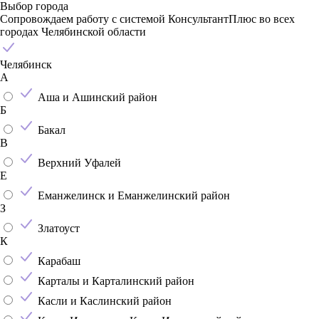
Выбор города
Сопровождаем работу с системой КонсультантПлюс во всех
городах Челябинской области
Челябинск
А
Аша и Ашинский район
Б
Бакал
В
Верхний Уфалей
Е
Еманжелинск и Еманжелинский район
З
Златоуст
К
Карабаш
Карталы и Карталинский район
Касли и Каслинский район