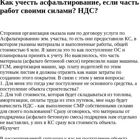
Как учесть асфальтирование, если часть
работ своими силами? НДС?
Стороння организация оказала нам по договору услуги по
Асфальтированию зем. участка, то есть они предоставили КС, в
котором указаны материалы и выполненные работы, общей
стоимостью 6 млн. Я занесла это то как поступление ОС и
планировала принять к учету. Но выяснилось, что часть
материала (асфальто бетонной смеси) перевозили наши машины.
ГСМ, амортизация машин, зар. плату водителей по этим
путевым листам я должны отразить как наши затраты по
созданию этого покрытия. В связи с этим у меня вопросы:
1. Для меня это тогда уже поступление не основного средства, а
поступление объекта строительства?
2. Для той стоимости, которая будет складываться из топлива,
амортизации, оплаты труда из этих путевок, мне надо будет
начислить НДС - как выполнение СМР собственными силами
для своего пользования? Сразу оговорюсь, что материалы от
подрядчика (асфальто бетонную смесь) подрядчик нам отдельно
не выставлял, у них в КС сразу вся стоимость объекта.
#Бухучет
В рассматриваемой ситуации у вас не поступление объекта