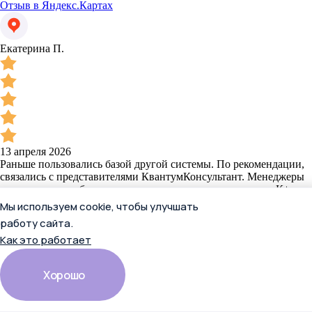
Отзыв в Яндекс.Картах
Екатерина П.
13 апреля 2026
Раньше пользовались базой другой системы. По рекомендации,
связались с представителями КвантумКонсультант. Менеджеры
предложили наиболее выгодные условия подключения к К+,
максимально выгодно подобранное решение по цене и
Мы используем cookie, чтобы улучшать
доступным ресурсам. У нас довольны все, и бухгалтерия и
работу сайта.
юристы и кадровик! Любые вопросы - менеджеры
Как это работает
сопровождения не оставляют без внимания. Супер-сервис!
Спасибо!
Читать полностью
Хорошо
Отзыв в Яндекс.Картах