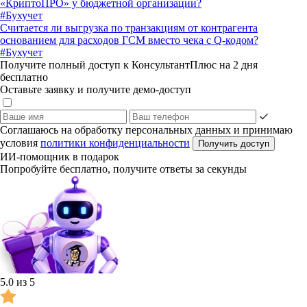
«КриптоПРО» у бюджетной организации?
#Бухучет
Считается ли выгрузка по транзакциям от контрагента
основанием для расходов ГСМ вместо чека с Q-кодом?
#Бухучет
Получите полный доступ к КонсультантПлюс на 2 дня
бесплатно
Оставьте заявку и получите демо-доступ
Соглашаюсь на обработку персональных данных и принимаю
условия
политики конфиденциальности
Получить доступ
ИИ-помощник в подарок
Попробуйте бесплатно, получите ответы за секунды
5.0 из 5