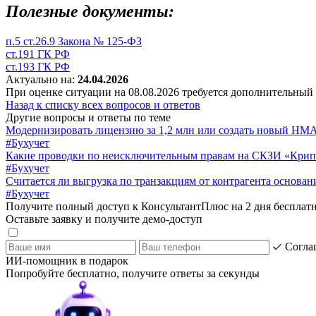
Полезные документы:
п.5 ст.26.9 Закона № 125-ФЗ
ст.191 ГК РФ
ст.193 ГК РФ
Актуально на:
24.04.2026
При оценке ситуации на 08.08.2026 требуется дополнительный
Назад к списку всех вопросов и ответов
Другие вопросы и ответы по теме
Модернизировать лицензию за 1,2 млн или создать новый НМА
#Бухучет
Какие проводки по неисключительным правам на СКЗИ «Кри
#Бухучет
Считается ли выгрузка по транзакциям от контрагента основан
#Бухучет
Получите полный доступ к КонсультантПлюс на 2 дня бесплат
Оставьте заявку и получите демо-доступ
Согла
ИИ-помощник в подарок
Попробуйте бесплатно, получите ответы за секунды