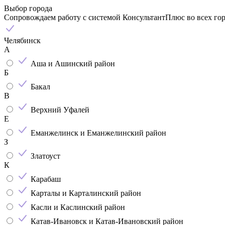
Выбор города
Сопровождаем работу с системой КонсультантПлюс во всех го
Челябинск
А
Аша и Ашинский район
Б
Бакал
В
Верхний Уфалей
Е
Еманжелинск и Еманжелинский район
З
Златоуст
К
Карабаш
Карталы и Карталинский район
Касли и Каслинский район
Катав-Ивановск и Катав-Ивановский район