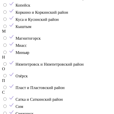
Копейск
Коркино и Коркинский район
Куса и Кусинский район
Кыштым
М
Магнитогорск
Миасс
Миньяр
Н
Нязепетровск и Нязепетровский район
О
Озёрск
П
Пласт и Пластовский район
С
Сатка и Саткинский район
Сим
Снежинск