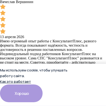
Вячеслав Вершинин
13 апреля 2026
Имею огромный опыт работы с КонсультантПлюс, разного
формата. Всегда показывают надёжность, честность и
достоверность в решении поставленных вопросов.
Индивидуальный подход работников КонсультантПлюс на
высоком уровне. Сама СПС "КонсультантПлюс" развивается и
не стоит на месте. Советую, приобретаёте - действительно
надежная правовая система.
Мы используем cookie, чтобы улучшать
Читать полностью
работу сайта.
Отзыв в Яндекс.Картах
Как это работает
Хорошо
Вячеслав Вершинин