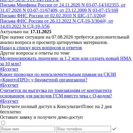
Письма Минфина России от 24.11.2020 N 03-07-14/102355, от
31.07.2020 N 03-07-11/67409, от 23.12.2009 N 03-07-15/169
Письмо ФНС России от 02.02.2010 N ШС-17-3/20@
Письма ФНС России от 26.12.2022 N СД-19-3/304@, от
14.03.2022 N СД-19-3/56
Актуально на:
17.11.2025
При оценке ситуации на 07.08.2026 требуется дополнительный
анализ вопроса и просмотр цитируемых материалов.
Назад к списку всех вопросов и ответов
Другие вопросы и ответы по теме
Модернизировать лицензию за 1,2 млн или создать новый НМА
за 10 млн?
#Бухучет
Какие проводки по неисключительным правам на СКЗИ
«КриптоПРО» у бюджетной организации?
#Бухучет
Считается ли выгрузка по транзакциям от контрагента
основанием для расходов ГСМ вместо чека с Q-кодом?
#Бухучет
Получите полный доступ к КонсультантПлюс на 2 дня
бесплатно
Оставьте заявку и получите демо-доступ