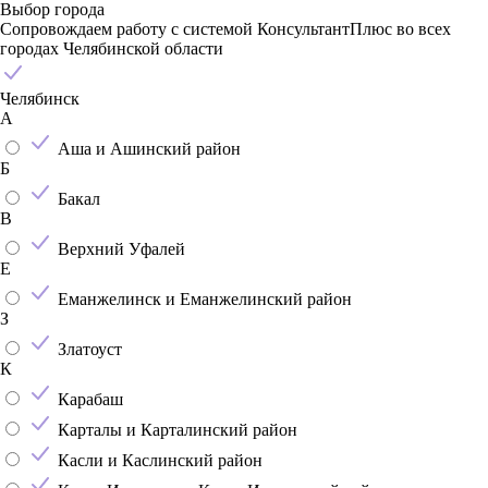
Выбор города
Сопровождаем работу с системой КонсультантПлюс во всех
городах Челябинской области
Челябинск
А
Аша и Ашинский район
Б
Бакал
В
Верхний Уфалей
Е
Еманжелинск и Еманжелинский район
З
Златоуст
К
Карабаш
Карталы и Карталинский район
Касли и Каслинский район