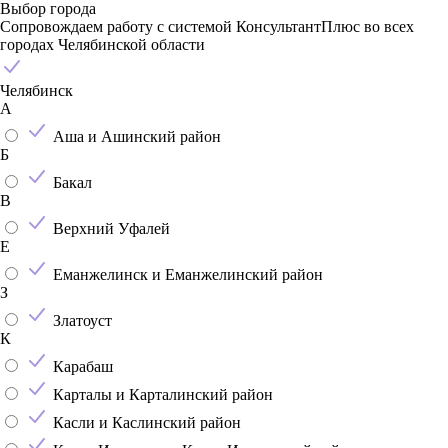
Выбор города
Сопровождаем работу с системой КонсультантПлюс во всех
городах Челябинской области
Челябинск
А
Аша и Ашинский район
Б
Бакал
В
Верхний Уфалей
Е
Еманжелинск и Еманжелинский район
З
Златоуст
К
Карабаш
Карталы и Карталинский район
Касли и Каслинский район