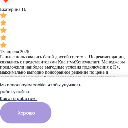
Екатерина П.
13 апреля 2026
Раньше пользовались базой другой системы. По рекомендации,
связались с представителями КвантумКонсультант. Менеджеры
предложили наиболее выгодные условия подключения к К+,
максимально выгодно подобранное решение по цене и
доступным ресурсам. У нас довольны все, и бухгалтерия и
юристы и кадровик! Любые вопросы - менеджеры
Мы используем cookie, чтобы улучшать
сопровождения не оставляют без внимания. Супер-сервис!
работу сайта.
Спасибо!
Как это работает
Отзыв в Яндекс.Картах
Хорошо
Полента